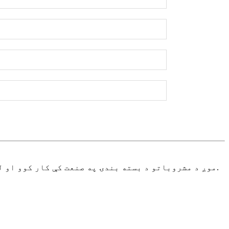
موږ د مشروباتو د بسته بندۍ په صنعت کې کار کوو او له ډیرو کلونو راهیسې له مراجعینو سره د مناسبو مشروباتو د بسته بندۍ او حل لارو په غوره کولو کې مرسته کوو.