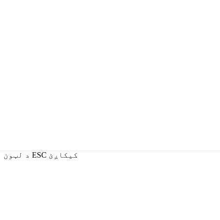
د لټون لپاره انټر یا د تړلو لپاره ESC کیکاږئ