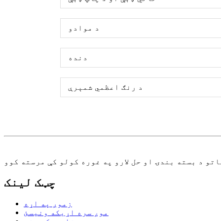
د موادو
دنده
د رنګ اعظمي شمېرې
چټک لینک
زموږ په اړه
موږ سره اړیکه ونیسئ