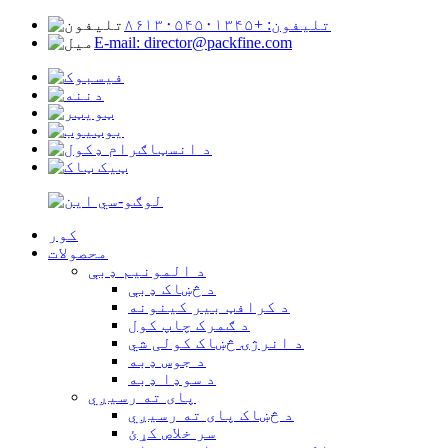
تلیفون: +۸۶۱۳۰۵۴۵۰۱۳۴۵
E-mail: director@packfine.com
کور
محصولات
د المونیم ډبې
د څښاک ډبې
د کرافټ بیر کینونه
د ګمرک چاپ کول
د انرژۍ څښاک کولی شي
د جوس ډبه
د سوډا ډبه
پای ته رسیږي
د څښاک پای ته رسیږي
سر خلاص کړئ