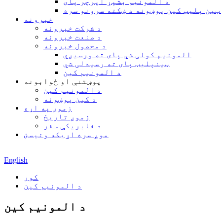
د المونیم بشپړ اپرچر پای
ټین پلیټ کین پوښونه د ښکته سرونو سره
خبرونه
د شرکت خبرونه
د صنعت خبرونه
د محصول خبرونه
المونیم کولی شي پای ته ورسیږي
ټینپلیټ پای ته رسیدلی شي
د المونیم کین
پوښتنې او ځوابونه
د المونیم کین
د کین پوښونه
زموږ په اړه
زموږ تاریخ
د فابریکې سفر
موږ سره اړیکه ونیسئ
English
کور
د المونیم کین
د المونیم کین