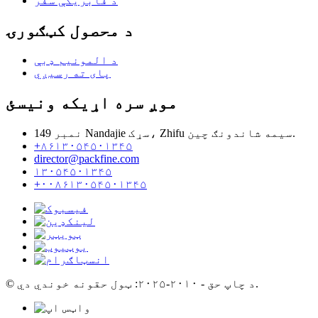
د فابریکې سفر
د محصول کټګورۍ
د المونیم ډبې
پای ته رسیږي
موږ سره اړیکه ونیسئ
نمبر 149 Nandajie سړک، Zhifu سیمه شاندونګ چین.
+۸۶۱۳۰۵۴۵۰۱۳۴۵
director@packfine.com
۱۳۰۵۴۵۰۱۳۴۵
+۰۰۸۶۱۳۰۵۴۵۰۱۳۴۵
© د چاپ حق - ۲۰۱۰-۲۰۲۵: ټول حقونه خوندي دي.