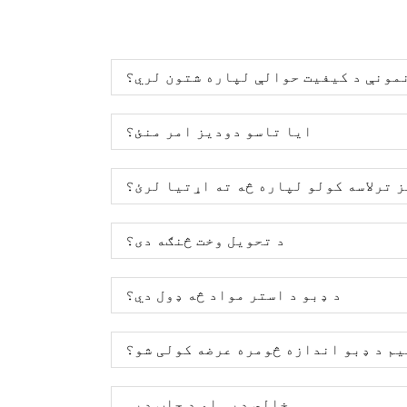
مونې د کیفیت حوالې لپاره شتون لري؟
ایا تاسو دودیز امر منئ؟
 ترلاسه کولو لپاره څه ته اړتیا لرئ؟
د تحویل وخت څنګه دی؟
د ډبو د استر مواد څه ډول دي؟
یم د ډبو اندازه څومره عرضه کولی شو؟
خالي ډبې او د چاپ ډبې