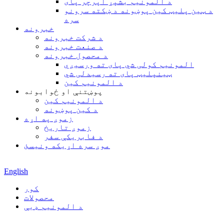
د المونیم بشپړ اپرچر پای
د ټین پلیټ کین پوښونه د ښکته سرونو
سره
خبرونه
د شرکت خبرونه
د صنعت خبرونه
د محصول خبرونه
المونیم کولی شي پای ته ورسیږي
ټینپلیټ پای ته رسیدلی شي
د المونیم کین
پوښتنې او ځوابونه
د المونیم کین
د کین پوښونه
زموږ په اړه
زموږ تاریخ
د فابریکې سفر
موږ سره اړیکه ونیسئ
English
کور
محصولات
د المونیم ډبې