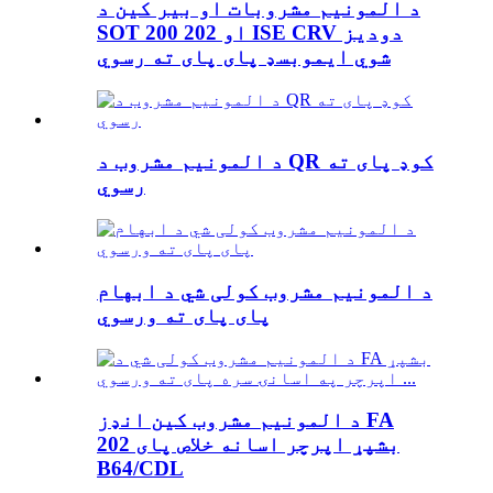
د المونیم مشروبات او بیر کین د
SOT 200 او 202 ISE CRV دودیز
شوي ایموبسډ پای پای ته رسوي
د المونیم مشروب د QR کوډ پای ته
رسوي
د المونیم مشروب کولی شي د ابهام
پای پای ته ورسوي
د المونیم مشروب کین انډز FA
بشپړ اپرچر اسانه خلاص پای 202
B64/CDL