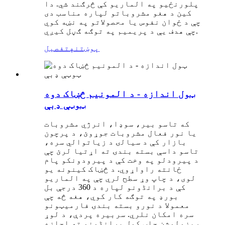
پلورنځیو په الماریو کې څرګند شي. دا
کین د هغو مشروباتو لپاره مناسب دی
چې د ځوان نفوس یا محصولاتو په نښه کوي
چې هدف یې د پریمیم په توګه ګڼل کیږي.
پوښتنه
تفصیل
ټول اندازه - د المونیم څښاک دوه
ټوټې ډبې
که تاسو بیر، سوډا، انرژي مشروبات
یا نور فعال مشروبات جوړوئ، د پرچون
بازار کې د سیالۍ د زیاتوالي سره،
تاسو داسې بسته بندۍ ته اړتیا لرئ چې
د پیرودلو په وخت کې د پیرودونکو پام
ځانته راواړوي. د څښاک کینونه یو
لوی، د چاپ وړ سطح لري چې په الماریو
کې د برانڈونو لپاره د 360 درجې بل
بورډ په توګه کار کوي، هغه څه چې
معمولا د نورو بسته بندۍ فارمیټونو
سره امکان نلري. سربیره پردې، د لوړ
ریزولوشن چاپ کول برانڈونو ته اجازه