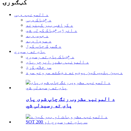
کټګورۍ
د المونیم ډبې
د څښاک ډبې
د کرافټ بیر کینونه
د انرژۍ څښاک کولی شي
د جوس ډبه
د سوډا ډبه
د ګمرک چاپ کول
پای ته رسیږي
د څښاک پای ته رسیږي
د المونیم بشپړ اپرچر پای
سر خلاص کړئ
د ټین پلیټ کین پوښونه د ښکته سرونو سره
د المونیم مشروب رنګ چاپ شوی پای
پای ته رسیدلی شي