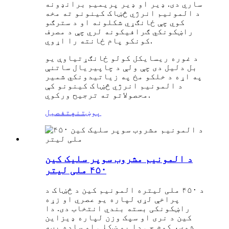
ساري دی. ډیر او ډیر پریمیم برانډونه
د المونیم انرژي څښاک کینونو ته مخه
کوي چې ځانګړي شکلونه او د سترګو
راښکونکي ګرافیکونه لري چې د مصرف
کونکو پام ځانته را اړوي.
د غوره ریسایکل کولو ځانګړتیاوې یو
بل دلیل دی چې ولې د چاپیریال ساتنې
په اړه د خلکو مخ په زیاتیدونکي شمیر
د المونیم انرژي څښاک کینونو کې
محصولاتو ته ترجیح ورکوي.
پوښتنه
تفصیل
د المونیم مشروب سوپر سلیک کین
۴۵۰ ملی لیتر
د ۴۵۰ ملی لیتره المونیم کین د څښاک د
پراخې لړۍ لپاره یو عصري او زړه
راښکونکی بسته بندي انتخاب دی. دا
کین د نری او سپک وزن لپاره ډیزاین
شوی، کوم چې دا یو ښکلی او ساده بڼه