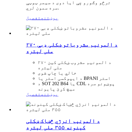
ترڅو وګورو چې ایا دوی د سیمر ټوټې
سره سمون لري.
پوښتنه
تفصیل
د المونیم مشروباتو ښکلی ډبې ۲۷۰
ملی لیتره
د المونیم مشروب ښکلی کین ۲۷۰
ملی لیتره
خالي یا چاپ شوی
د ایپوکسی استر یا BPANI استر
د SOT 202 B64 یا CDL پوښونو سره
میچ کړئ پایونه
پوښتنه
تفصیل
د المونیم انرژي څښاک ښکلی
کینونه ۳۵۵ ملی لیتره