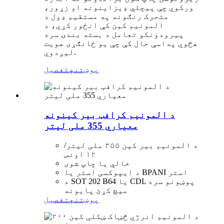
ورکوي چې پیچلي ډیزاینونه او زړور،
متحرک رنګونه په مستقیم ډول د
المونیم کین کې انځور کړي، د
پیرودونکو تعامل د بسته بندۍ سره
هڅوي پداسې حال کې چې یو ځانګړی هویت
لیږدوي.
پوښتنه
تفصیل
د المونیم کرافټ بیر کینونه
معیاري 355 ملی لیتر
د المونیم بیر کین ۳۵۵ ملی لیتر/
۱۲ اونس
خالي یا چاپ شوی
د ایپوکسی استر یا BPANI استر
د SOT 202 B64 یا CDL پوښونو سره
میچ کړئ پایونه
پوښتنه
تفصیل