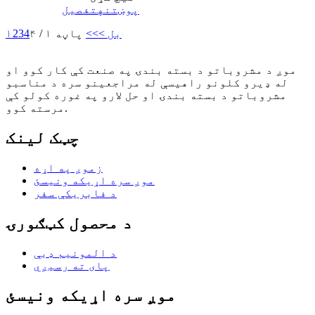
پوښتنه
تفصیل
بل >
>>
پاڼه ۱ / ۴
4
3
2
۱
موږ د مشروباتو د بسته بندۍ په صنعت کې کار کوو او
له ډیرو کلونو راهیسې له مراجعینو سره د مناسبو
مشروباتو د بسته بندۍ او حل لارو په غوره کولو کې
مرسته کوو.
چټک لینک
زموږ په اړه
موږ سره اړیکه ونیسئ
د فابریکې سفر
د محصول کټګورۍ
د المونیم ډبې
پای ته رسیږي
موږ سره اړیکه ونیسئ