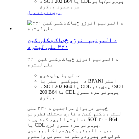
د SOT 202 B64 یا CDL پوښونو/پایو
سره سمون ورکړئ
پوښتنه
تفصیل
د المونیم انرژي څښاک ښکلی کین
۳۳۰ ملی لیتره
د المونیم انرژي څښاک ښکلی کین ۳۳۰
ملی لیتره
خالي یا چاپ شوی
د ایپوکسی استر یا BPANI استر
د SOT 202 B64 یا CDL پوښونو / SOT
200 B64 یا CDL پوښونو سره سمون
ورکړئ
ځینې ​​نړیوال مراجعین د ۳۳۰ ملی
لیتره ښکلي کین د غاړې مختلف قطرونو
ته اړتیا لري، کوم چې د SOT ۲۰۰ B64
یا CDL پوښونو سره سمون لري.
موږ د المونیم کین سټاک لرو، موږ
کولی شو پیرودونکو ته نمونې واستوو