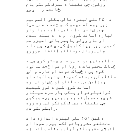
ورکوي چې یقینا د مصرف کونکو پام
ځانته را اړوي.
د ۴۵۰ ملی لیتره عالي ښکلي المونیم
ډبې یوه له مهمو ګټو څخه د هغې سپک
جوړښت دی. دا د لیږد او سمبالولو
لپاره اسانه کوي، او دا د بسته بندۍ
او بار وړلو چاپیریالي اغیزې هم
کموي. ډبې بیا کارول کیدی شي، چې دا د
چاپیریال دوستانه انتخاب جوړوي.
د المونیم مواد یو خنډ چمتو کوي چې د
څښاک محتويات د رڼا او هوا څخه ساتي،
کوم چې د څښاک خوند او تازه والي
ساتلو کې مرسته کوي. نري دیوالونه او
ډیزاین یې د ساتلو او څښلو لپاره
اسانه کوي. کین د لوړ کیفیت
ګرافیکونو او چمکۍ پای سره سینګار
شوی، محصول ته یو پریمیم بڼه ورکوي
چې یقینا د مصرف کونکو لپاره زړه
راښکونکی دی.
د کین ۴۵۰ ملی لیتره اندازه دا د
مختلفو مشروباتو لکه بیر، سوډا او
انرژي مشروباتو لپاره مناسب اندازه