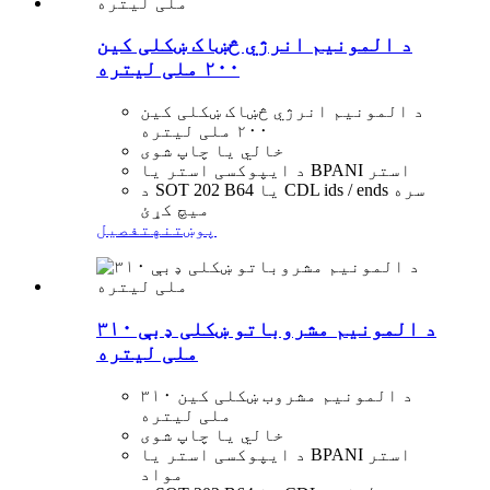
د المونیم انرژي څښاک ښکلی کین
۲۰۰ ملی لیتره
د المونیم انرژي څښاک ښکلی کین
۲۰۰ ملی لیتره
خالي یا چاپ شوی
د ایپوکسی استر یا BPANI استر
د SOT 202 B64 یا CDL ids / ends سره
میچ کړئ
پوښتنه
تفصیل
د المونیم مشروباتو ښکلی ډبې ۳۱۰
ملی لیتره
د المونیم مشروب ښکلی کین ۳۱۰
ملی لیتره
خالي یا چاپ شوی
د ایپوکسی استر یا BPANI استر
مواد