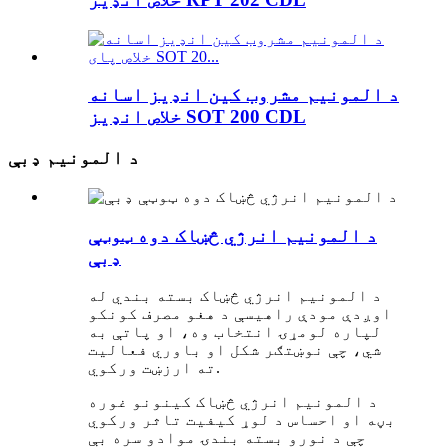
د المونیم مشروب کین انډیز اسانه
خلاص انډیز SOT 200 CDL
د المونیم ډبې
د المونیم انرژي څښاک دوه ټوټې
ډبې
د المونیم انرژي څښاک بسته بندي له
اوږدې مودې راهیسې د هغو مصرف کونکو
لپاره لومړۍ انتخاب وه، او پاتې به
شي، چې نوښتګر شکل او باوري فعالیت
ته ارزښت ورکوي.
د المونیم انرژي څښاک کینونو غوره
بڼه او احساس د لوړ کیفیت تاثر ورکوي
چې د نورو بسته بندۍ موادو سره بې