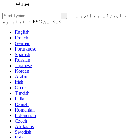
پورته
د لټون لپاره انټر یا د
تړلو لپاره ESC کیکاږئ
English
French
German
Portuguese
Spanish
Russian
Japanese
Korean
Arabic
Irish
Greek
Turkish
Italian
Danish
Romanian
Indonesian
Czech
Afrikaans
Swedish
Polish