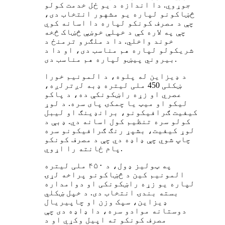
جوړوي. دا اندازه د یو ځل خدمت کولو
څښاکونو لپاره یو مشهور انتخاب دی،
چې د مصرف کونکو لپاره دا اسانه کوي
چې په لاره کې د خپلې خوښې څښاک څخه
خوند واخلي. دا د ملګرو ترمنځ د
شریکولو لپاره هم مناسب دی، او دا د
بیروني پیښو لپاره هم مناسب دی.
د ډیزاین له پلوه، د المونیم خورا
ښکلی 450 ملی لیتره ډبه لږترلږه،
عصري او زړه راښکونکې ده، د پاکو
لیکو او میټ یا چمکۍ پای سره. د لوړ
کیفیت ګرافیکونو، برانډینګ او لیبل
کولو سره تنظیم کول اسانه دي. ډبې د
لوړ کیفیت، بشپړ رنګ ګرافیکونو سره
چاپ شوي چې ډاډه دي چې د مصرف کونکو
پام ځانته را اړوي.
په ټولیز ډول، د ۴۵۰ ملی لیتره
المونیم کین د څښاکونو پراخه لړۍ
لپاره یو زړه راښکونکی او دوامداره
بسته بندۍ انتخاب دی. د خپل ښکلي
ډیزاین، سپک وزن او چاپیریال
دوستانه موادو سره، دا ډاډه دی چې
مصرف کونکو ته اپیل وکړي او د