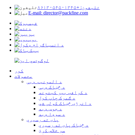
تلیفون: +۸۶۱۳۰۵۴۵۰۱۳۴۵
E-mail: director@packfine.com
کور
محصولات
د المونیم ډبې
د څښاک ډبې
د کرافټ بیر کینونه
د ګمرک چاپ کول
د انرژۍ څښاک کولی شي
د جوس ډبه
د سوډا ډبه
پای ته رسیږي
د څښاک پای ته رسیږي
سر خلاص کړئ