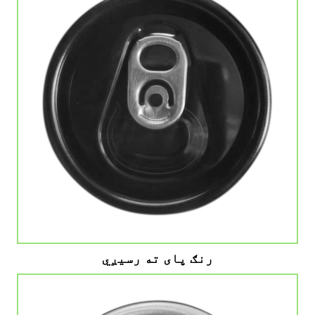
رنګ پای ته رسیږي