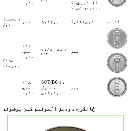
انرژي څښاک
متره
پروټین څښاک
د محصول
انځور
غوښتنلیک
ډیزاین
قطر
ډول
۶۲.۵
آر پي ټي (بي
بیر
ملي
۶۴)
متره
۲۰۹#
پوښونه
SOT(B64) د
۶۲.۵
بیر
محصول
ملي
ځانګړتیاوې
متره
ځانګړي دودیز المونیم کین پوښونه