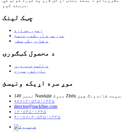
مشروباتو د بسته بندۍ او حل لارو په غوره کولو کې
مرسته کوو.
چټک لینک
زموږ په اړه
موږ سره اړیکه ونیسئ
د فابریکې سفر
د محصول کټګورۍ
د المونیم ډبې
پای ته رسیږي
موږ سره اړیکه ونیسئ
نمبر 149 Nandajie سړک، Zhifu سیمه شاندونګ چین.
+۸۶۱۳۰۵۴۵۰۱۳۴۵
director@packfine.com
۱۳۰۵۴۵۰۱۳۴۵
+۰۰۸۶۱۳۰۵۴۵۰۱۳۴۵