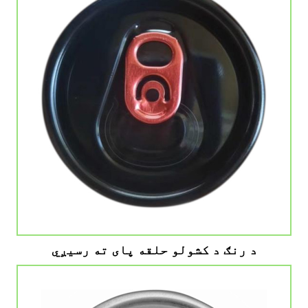
د رنګ د کشولو حلقه پای ته رسیږي