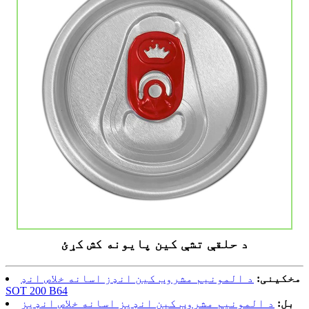
د حلقې تشې کین پایونه کش کړئ
مخکینی:
د المونیم مشروب کین انډز اسانه خلاص انډ
SOT 200 B64
بل:
د المونیم مشروب کین انډیز اسانه خلاص انډیز