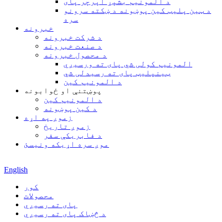
د المونیم بشپړ اپرچر پای
د ټین پلیټ کین پوښونه د ښکته سرونو
سره
خبرونه
د شرکت خبرونه
د صنعت خبرونه
د محصول خبرونه
المونیم کولی شي پای ته ورسیږي
ټینپلیټ پای ته رسیدلی شي
د المونیم کین
پوښتنې او ځوابونه
د المونیم کین
د کین پوښونه
زموږ په اړه
زموږ تاریخ
د فابریکې سفر
موږ سره اړیکه ونیسئ
English
کور
محصولات
پای ته رسیږي
د څښاک پای ته رسیږي