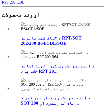
RPT 202 CDL
اړوند محصولات
د څښاک کین پایونه RPT/SOT
202/200 B64/CDL/SOE
د المونیم مشروب کین انډیز اسانه
خلاص پای RPT 20...
د المونیم مشروبات او بیر کین د
SOT 200 پای ته رسیږي او ...