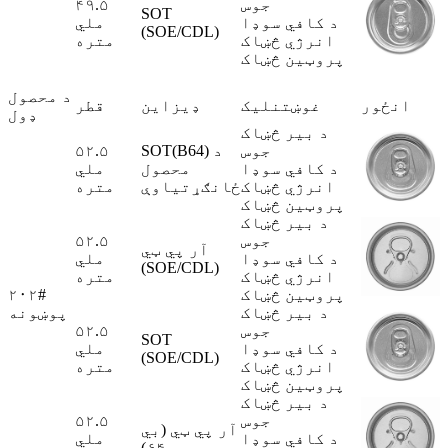
جوس
۴۹.۵
SOT
د کافي سوډا
ملي
(SOE/CDL)
انرژي څښاک
متره
پروټین څښاک
د محصول
انځور
غوښتنلیک
ډیزاین
قطر
ډول
د بیر څښاک
جوس
SOT(B64) د
۵۲.۵
د کافي سوډا
محصول
ملي
انرژي څښاک
ځانګړتیاوې
متره
پروټین څښاک
د بیر څښاک
جوس
۵۲.۵
آر پي ټي
د کافي سوډا
ملي
(SOE/CDL)
انرژي څښاک
متره
پروټین څښاک
۲۰۲#
د بیر څښاک
پوښونه
جوس
۵۲.۵
SOT
د کافي سوډا
ملي
(SOE/CDL)
انرژي څښاک
متره
پروټین څښاک
د بیر څښاک
جوس
۵۲.۵
آر پي ټي (بي
د کافي سوډا
ملي
۶۴)