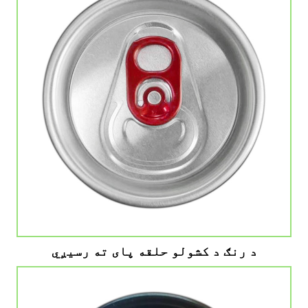
د رنګ د کشولو حلقه پای ته رسیږي