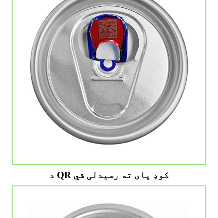
د QR کوډ پای ته رسیدلی شي