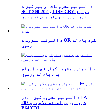
د المونیم مشروبات او بیر کین د
SOT 200 او 202 ISE CRV دودیز
شوي ایموبسډ پای پای ته رسوي
د المونیم مشروب د QR کوډ پای ته
رسوي
د المونیم مشروب کولی شي د ابهام
پای پای ته ورسوي
د المونیم مشروب کین انډز FA
بشپړ اپرچر اسانه خلاص پای 202
B64/CDL