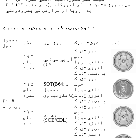
۲۰۲ (۵۲ ملي متره)، سیمه ییز شتون: شمالي امریکا،
په اروپا او برازیل کې پیرودونکي
د دوه ټوټو کینونو پوښونو لپاره
د محصول
انځور
غوښتنلیک
ډیزاین
قطر
ډول
د بیر څښاک
جوس
۴۹.۵
آر پي ټي (بي
د کافي سوډا
ملي
۶۴)
انرژي څښاک
متره
پروټین څښاک
د بیر څښاک
جوس
SOT(B64) د
۴۹.۵
د کافي سوډا
محصول
ملي
انرژي څښاک
ځانګړتیاوې
متره
پروټین څښاک
۲۰۰#
د بیر څښاک
پوښونه
جوس
۴۹.۵
آر پي ټي
د کافي سوډا
ملي
(SOE/CDL)
انرژي څښاک
متره
پروټین څښاک
د بیر څښاک