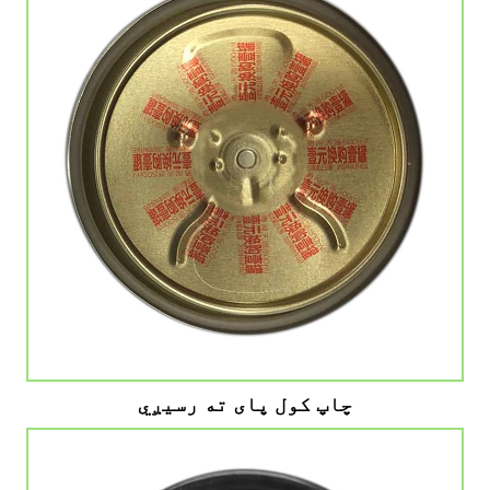
چاپ کول پای ته رسیږي