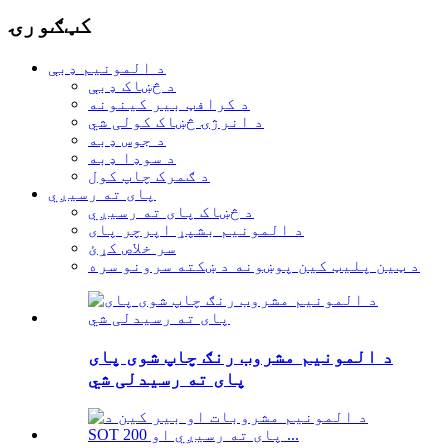
کټګورۍ
د المونیم ډبې
د څښاک ډبې
د کرافټ بیر کینونه
د انرژۍ څښاک کولی شي
د جوس ډبه
د سوډا ډبه
د ګمرک چاپ کول
پای ته رسیږي
د څښاک پای ته رسیږي
د المونیم بشپړ اپرچر پای
سر خلاص کړئ
د ټین پلیټ کین پوښونه د ښکته سرونو سره
د المونیم مشروب رنګ چاپ شوی پای
پای ته رسیدلی شي