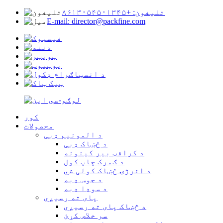
تلیفون: +۸۶۱۳۰۵۴۵۰۱۳۴۵
E-mail: director@packfine.com
کور
محصولات
د المونیم ډبې
د څښاک ډبې
د کرافټ بیر کینونه
د ګمرک چاپ کول
د انرژۍ څښاک کولی شي
د جوس ډبه
د سوډا ډبه
پای ته رسیږي
د څښاک پای ته رسیږي
سر خلاص کړئ