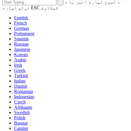
د لټون لپاره انټر یا د
تړلو لپاره ESC کیکاږئ
English
French
German
Portuguese
Spanish
Russian
Japanese
Korean
Arabic
Irish
Greek
Turkish
Italian
Danish
Romanian
Indonesian
Czech
Afrikaans
Swedish
Polish
Basque
Catalan