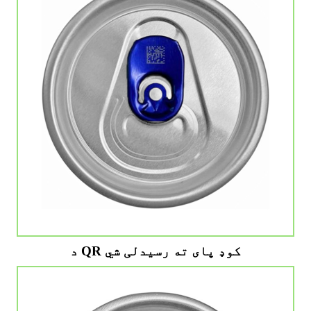
د QR کوډ پای ته رسیدلی شي