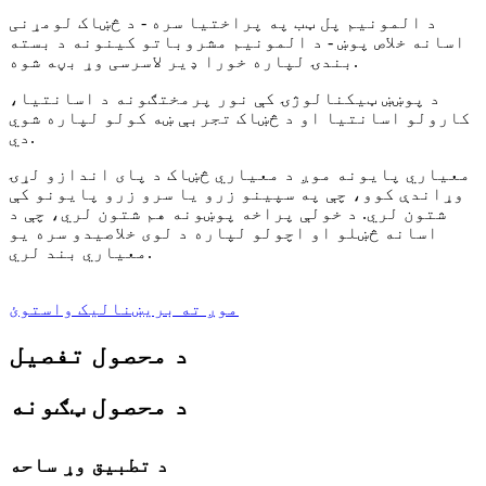
د المونیم پل ټب په پراختیا سره - د څښاک لومړنی
اسانه خلاص پوښ - د المونیم مشروباتو کینونه د بسته
بندۍ لپاره خورا ډیر لاسرسی وړ بڼه شوه.
د پوښښ ټیکنالوژۍ کې نور پرمختګونه د اسانتیا،
کارولو اسانتیا او د څښاک تجربې ښه کولو لپاره شوي
دي.
معیاري پایونه موږ د معیاري څښاک د پای اندازو لړۍ
وړاندې کوو، چې په سپینو زرو یا سرو زرو پایونو کې
شتون لري. د خولې پراخه پوښونه هم شتون لري، چې د
اسانه څښلو او اچولو لپاره د لوی خلاصیدو سره یو
معیاري بند لري.
موږ ته بریښنالیک واستوئ
د محصول تفصیل
د محصول ټګونه
د تطبیق وړ ساحه