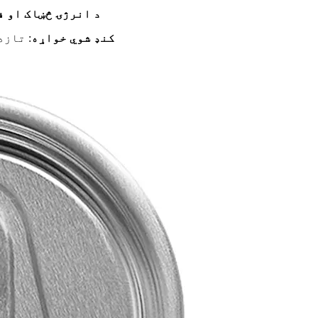
د انرژۍ څښاک او 
کنډ شوي خواړه
: تازه