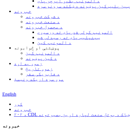
د المونیم بشپړ اپرچر پای
ټین پلیټ کین پوښونه د ښکته سرونو سره
خبرونه
د شرکت خبرونه
د صنعت خبرونه
د محصول خبرونه
المونیم کولی شي پای ته ورسیږي
ټینپلیټ پای ته رسیدلی شي
د المونیم کین
پوښتنې او ځوابونه
د المونیم کین
د کین پوښونه
زموږ په اړه
زموږ تاریخ
د فابریکې سفر
موږ سره اړیکه ونیسئ
English
کور
خبرونه
 پای: د څښاک د بوتل صنعت لپاره اړین بصیرتونه
خبرونه