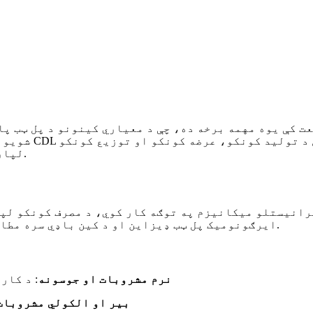
ت کې یوه مهمه برخه ده، چې د معیاري کینونو د پل ټب پ
لپاره خورا مهم دي چې هدف یې موثریت او خوندیتوب ساتل دي.
ه د پرانیستلو میکانیزم په توګه کار کوي، د مصرف کونکو 
ایرګونومیک پل ټب ډیزاین او د کین باډي سره مطابقت د بې ساري تولید او کارونکي رضایت لپاره اړین دي.
نرم مشروبات او جوسونه
: د کار
بیر او الکولي مشروبات