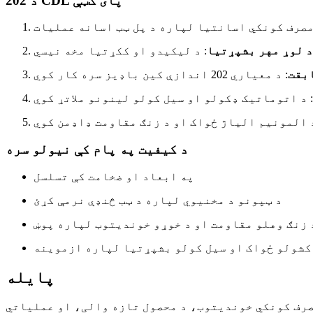
د 202 CDL پای ګټې
 مصرف کونکي اسانتیا لپاره د پل ټب اسانه عملیات
د لوړ مهر بشپړتیا
: د لیکیدو او ککړتیا مخه نیسي
بقت
: د معیاري 202 اندازې کین باډیز سره کار کوي
: د اتوماتیک ډکولو او سیل کولو لینونو ملاتړ کوي
د المونیم الیاژ ځواک او د زنګ مقاومت ډاډمن کوي
د کیفیت په پام کې نیولو سره
په ابعاد او ضخامت کې تسلسل
د ټپونو د مخنیوي لپاره د ټب څنډې نرمې کړئ
 زنګ وهلو مقاومت او د خوړو خوندیتوب لپاره پوښ
کشولو ځواک او سیل کولو بشپړتیا لپاره ازموینه
پایله
مصرف کونکي خوندیتوب، د محصول تازه والی، او عملیاتي