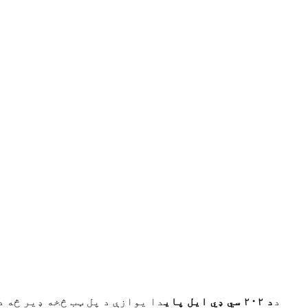
د
د ۲۰۲ سي ډي ایل پای
دا یوازې د پل ټب څخه ډیر څه 