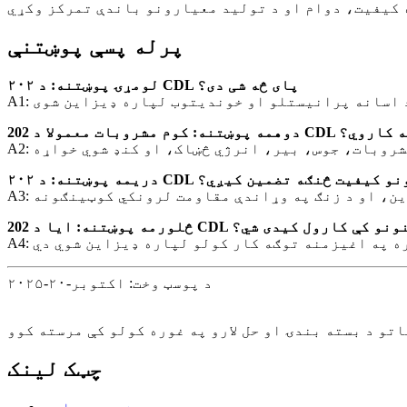
پرله پسې پوښتنې
لومړۍ پوښتنه: د ۲۰۲ CDL پای څه شی دی؟
ات معمولا د 202 CDL پایونه کاروي؟
وښتنه: د ۲۰۲ CDL پایونو کیفیت څنګه تضمین کیږي؟
تیک تولید لینونو کې کارول کیدی شي؟
د پوسټ وخت: اکتوبر-۲۰-۲۰۲۵
چټک لینک