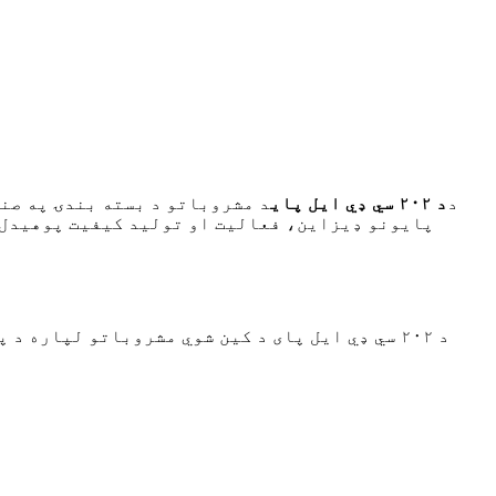
د
د ۲۰۲ سي ډي ایل پای
د مشروباتو د بسته بندۍ په صنع
د ۲۰۲ سي ډي ایل پای د کین شوي مشروباتو لپار