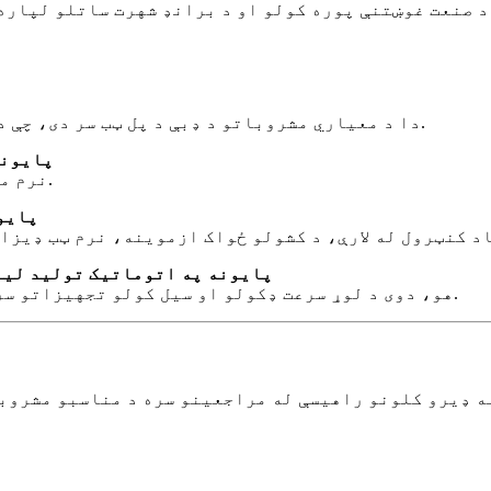
A1: دا د معیاري مشروباتو د ډبې د پل ټب سر دی، چې د اسانه پرانیستلو او خوندیتوب لپاره ډیزاین شوی.
دوهمه پوښتنه: کوم مشروب
A2: نرم مشروبات، جوس، بیر، انرژي څښاک، او کنډ شوي خواړه.
دریمه پ
څلورمه پوښتنه: ایا د 202 CDL پایونه په اتوما
A4: هو، دوی د لوړ سرعت ډکولو او سیل کولو تجهیزاتو سره په اغیزمنه توګه کار کولو لپاره ډیزاین شوي دي.