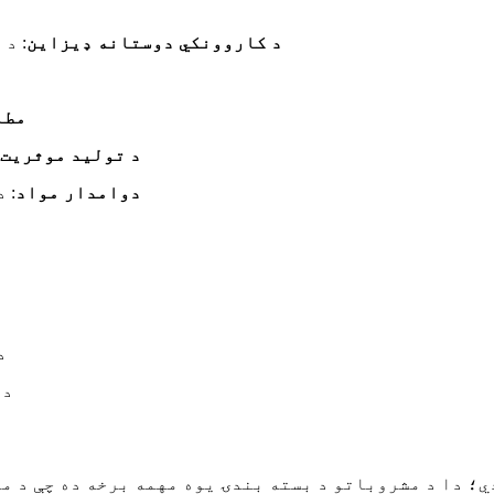
د کاروونکي دوستانه ډیزاین
: د
مطا
د تولید موثریت
دوامدار مواد
: 
د
د 
دي؛ دا د مشروباتو د بسته بندۍ یوه مهمه برخه ده چې د 