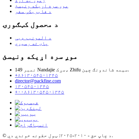
زموږ په اړه
موږ سره اړیکه ونیسئ
د فابریکې سفر
د محصول کټګورۍ
د المونیم ډبې
پای ته رسیږي
موږ سره اړیکه ونیسئ
نمبر 149 Nandajie سړک، Zhifu سیمه شاندونګ چین.
+۸۶۱۳۰۵۴۵۰۱۳۴۵
director@packfine.com
۱۳۰۵۴۵۰۱۳۴۵
+۰۰۸۶۱۳۰۵۴۵۰۱۳۴۵
© د چاپ حق - ۲۰۱۰-۲۰۲۵: ټول حقونه خوندي دي.