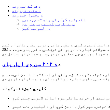
د شرکت خبرونه
د صنعت خبرونه
د محصول خبرونه
المونیم کولی شي پای ته ورسیږي
ټینپلیټ پای ته رسیدلی شي
د المونیم کین
ای استازیتوب کوي. د مشروباتو، نرمو مشروباتو او کین
شویو محصولاتو لپاره د نړیوالې غوښتنې د لوړیدو سره، د 202 CDL پایونو ډیزاین، فعالیت او تولید کیفیت پوهیدل د تولید کونکو، عرضه کونکو او توزیع کونکو
د
د ۲۰۲ سي ډي ایل پای
لپاره خوندیتوب، تازه والي او اسانتیا ډاډمن کوي. د دې
کلیدي غوښتنلیکونه
بونیشن او خوند ساتلو سره اسانه لاسرسی چمتو کوي
: خوندي مهر کول ډاډمن کوي ​​او د لیکیدو مخه نیسي