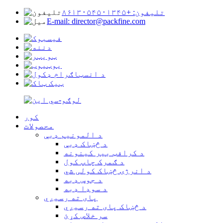
تلیفون: +۸۶۱۳۰۵۴۵۰۱۳۴۵
E-mail: director@packfine.com
کور
محصولات
د المونیم ډبې
د څښاک ډبې
د کرافټ بیر کینونه
د ګمرک چاپ کول
د انرژۍ څښاک کولی شي
د جوس ډبه
د سوډا ډبه
پای ته رسیږي
د څښاک پای ته رسیږي
سر خلاص کړئ