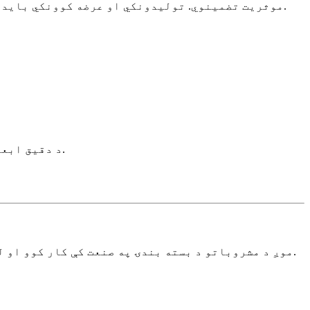
موثریت تضمینوي. تولیدونکي او عرضه کوونکي باید د صنعت غوښتنې پوره کولو او د برانډ شهرت ساتلو لپاره کیفیت، دوام او د تولید معیارونو باندې تمرکز وکړي.
A3: د دقیق ابعاد کنټرول له لارې، د کشولو ځواک ازموینه، نرم ټب ډیزاین، او د زنګ په وړاندې مقاومت لرونکي کوټینګونه.
موږ د مشروباتو د بسته بندۍ په صنعت کې کار کوو او له ډیرو کلونو راهیسې له مراجعینو سره د مناسبو مشروباتو د بسته بندۍ او حل لارو په غوره کولو کې مرسته کوو.