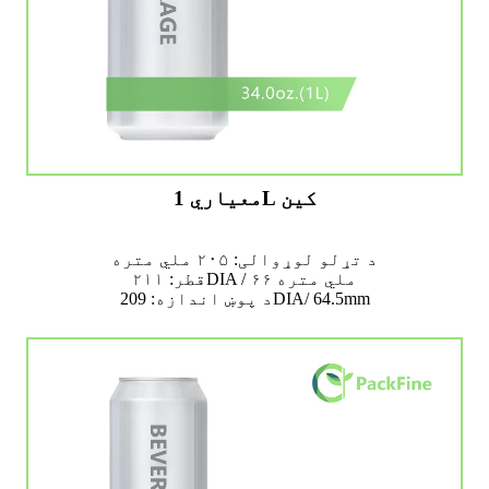
معیاري 1L کین
د تړلو لوړوالی: ۲۰۵ ملي متره
قطر: ۲۱۱DIA / ۶۶ ملي متره
د پوښ اندازه: 209DIA/ 64.5mm