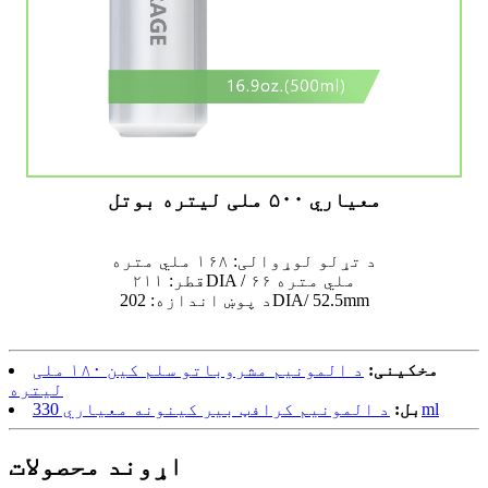
معیاري ۵۰۰ ملی لیتره بوتل
د تړلو لوړوالی: ۱۶۸ ملي متره
قطر: ۲۱۱DIA / ۶۶ ملي متره
د پوښ اندازه: 202DIA/ 52.5mm
مخکینی:
د المونیم مشروباتو سلم کین ۱۸۰ ملی
لیتره
د المونیم کرافټ بیر کینونه معیاري 330ml
بل:
اړوند محصولات