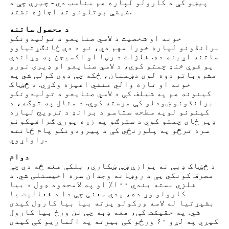
پیښو کې د کارولو لپاره هم مناسب دي - چیرې چې د
شیشې بوتلونو ته اجازه نشته.
د محصول ساتنه
خوند او شخصیت د لاسي صنایعو د تولیدونکو
برانڈونو لپاره خورا مهم دي، نو د دې ځانګړتیاوو
ساتنه اړینه ده. فلزات د رڼا او اکسیجن په وړاندې
یو قوي خنډ چمتو کوي، د لاسي صنایعو او ډیری نورو
مشروباتو دوه لوی دښمنان، ځکه چې دوی کولی شي په
خوند او تازه والي منفي اغیزه وکړي. د څښاک
کینونه هم په شیلف کې د لاسي صنایعو د تولیدونکو
برانڈونو ښودلو کې مرسته کوي. د مثال په توګه، د
کینونو لویه سطحه ستاسو د برانډ د ترویج لپاره
ډیر ځای چمتو کوي د سترګو په زړه پورې ګرافیکونو
سره ترڅو په پلورنځي کې د پیرودونکو پام ځانته
راواړوي.
دوام
د څښاک ډبې نه یوازې ښې ښکاري، بلکې هغه څه دي چې
مصرف کونکي یې د روښانه وجدان سره اخیستلی شي. د
فلزي بسته بندي ۱۰۰٪ او په لامحدود ډول د بیا
کارولو وړ ده، پدې معنی چې دا د فعالیت یا
بشپړتیا له لاسه ورکولو پرته بیا بیا کارول کیدی
شي. په حقیقت کې، هغه ډبه چې نن ورځ بیا کارول
کیږي په لږو ۶۰ ورځو کې بیرته په الماریو کې کیدی