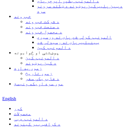
د المونیم بشپړ اپرچر پای
د ټین پلیټ کین پوښونه د ښکته سرونو
سره
خبرونه
د شرکت خبرونه
د صنعت خبرونه
د محصول خبرونه
المونیم کولی شي پای ته ورسیږي
ټینپلیټ پای ته رسیدلی شي
د المونیم کین
پوښتنې او ځوابونه
د المونیم کین
د کین پوښونه
زموږ په اړه
زموږ تاریخ
د فابریکې سفر
موږ سره اړیکه ونیسئ
English
کور
محصولات
د المونیم ډبې
د کرافټ بیر کینونه