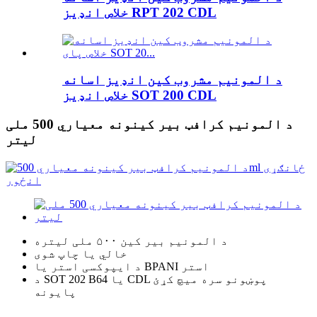
خلاص انډیز RPT 202 CDL
د المونیم مشروب کین انډیز اسانه
خلاص انډیز SOT 200 CDL
د المونیم کرافټ بیر کینونه معیاري 500 ملی
لیتر
د المونیم بیر کین ۵۰۰ ملی لیتره
خالي یا چاپ شوی
د ایپوکسی استر یا BPANI استر
د SOT 202 B64 یا CDL پوښونو سره میچ کړئ
پایونه