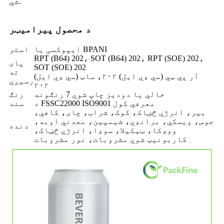
شي.
د محصول پیرامیټر
ایپوکسی یا BPANI
استر
RPT (B64) 202، SOT (B64) 202، RPT (SOE) 202،
پای
SOT (SOE) 202
ته
آر پي ټي (سي ډي ايل) ۲۰۲، ساټ (سي ډي ايل)
رسیږي
۲۰۲
خالي یا دودیز چاپ شوي 7 رنګونه
رنګ
د FSSC22000 ISO9001 معرفي کول
سند
بیر، انرژي څښاک، کوک، شراب، چای، کافي،
جوس، ویسکي، برانډي، شیمپین، معدني اوبه،
دنده
ووډکا، ټیکیلا، سوډا، انرژي څښاک،
کاربونیټ شوي مشروبات، نور مشروبات