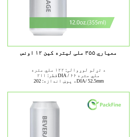
معیاري ۳۵۵ ملی لیتره کین ۱۲ اونس
د تړلو لوړوالی: ۱۲۲ ملي متره
قطر: ۲۱۱DIA / ۶۶ ملي متره
د پوښ اندازه: 202DIA/ 52.5mm