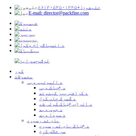
تلیفون: +۸۶۱۳۰۵۴۵۰۱۳۴۵
E-mail: director@packfine.com
کور
محصولات
د المونیم ډبې
د څښاک ډبې
د کرافټ بیر کینونه
د ګمرک چاپ کول
د انرژۍ څښاک کولی شي
د جوس ډبه
د سوډا ډبه
پای ته رسیږي
د څښاک پای ته رسیږي
سر خلاص کړئ