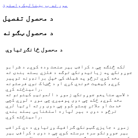
موږ ته بریښنالیک واستوئ
د محصول تفصیل
د محصول ټګونه
د محصول ځانګړتیاوې
لکه څنګه چې د کرافټ بیر صنعت وده کوي، د شرابو
جوړونکي په زیاتیدونکي توګه د فلزي بسته بندۍ ته
مخه کوي ترڅو په شیلف کې خپل برانډونه توپیر
کړي، کیفیت خوندي کړي او د څښاک نوي فرصتونه
رامینځته کړي.
د لاسي صنایعو جوړونکي زموږ د المونیم کینونو ته
مخه کوي، ځکه چې دوی پوهیږي چې موږ د لوړې کچې
خدمت او ملاتړ چمتو کوو چې دوی ورته اړتیا لري
ترڅو د دوی د بیر لپاره استثنایی بسته بندي
رامینځته کړي.
زموږ د جایزې ګټونکي ګرافیک وړتیاوې د دې کرافټ
بیر جوړونکو سره مرسته کوي چې د دوی د کرافټ بیر