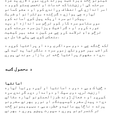
کینونو څخه ډیره ګټه پورته کړي. موږ د لارې په هره
مرحله کې ارزښتناکه خدمات او تخصص چمتو کوو، د
امر اندازې کې انعطاف وړاندې کوو او د هغو کسانو
لپاره چې یوازې د ګرځنده بوتلرانو او شریک
پیکرانو سره اړیکه پیل کوي اسانه کوو.
موږ ستاسو سره کار کوو ترڅو سم اندازه او بڼه
غوره کړو، او د ګرافیک ډیزاین سره مرسته کوو
ترڅو ډاډ ترلاسه کړو چې هر کین د هغه بیر کیفیت
منعکس کوي چې پکې شامل دي.
لکه څنګه چې د دوی سوداګرۍ وده او پراختیا کوي، د
کرافټ بیر جوړونکي زموږ سره د ملګرتیا په لټه کې
دي - د مفهوم پراختیا څخه تر بازار موندنې پورې.
د محصول ګټه
اسانتیا
د څښاک ډبې د دوی د اسانتیا او لیږد وړتیا لپاره
ارزښت لري. دوی سپک او دوامدار دي، ګړندي سړه
کیږي، او د فعال ژوند طرزالعملونو لپاره مثالي
دي - د پیدل سفر، کیمپینګ، او نورو بهرني سفرونو
پرته د ناڅاپي ماتیدو خطر. ډبې د سټیډیمونو څخه
تر کنسرتونو پورې د سپورت پیښو پورې د بهرني