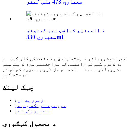
معیاري 473 ملی لیتر
د المونیم کرافټ بیر کینونه
معیاري 330ml
موږ د مشروباتو د بسته بندۍ په صنعت کې کار کوو او
له ډیرو کلونو راهیسې له مراجعینو سره د مناسبو
مشروباتو د بسته بندۍ او حل لارو په غوره کولو کې
مرسته کوو.
چټک لینک
زموږ په اړه
موږ سره اړیکه ونیسئ
د فابریکې سفر
د محصول کټګورۍ