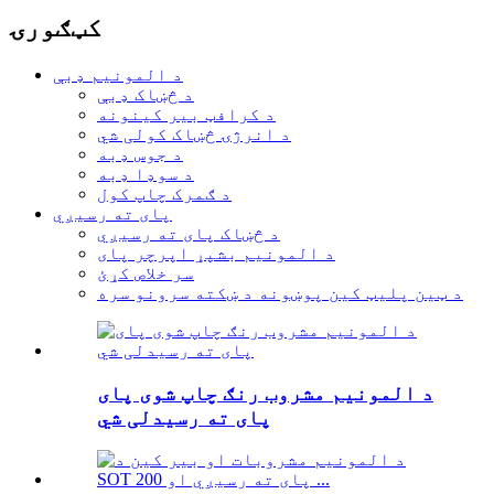
کټګورۍ
د المونیم ډبې
د څښاک ډبې
د کرافټ بیر کینونه
د انرژۍ څښاک کولی شي
د جوس ډبه
د سوډا ډبه
د ګمرک چاپ کول
پای ته رسیږي
د څښاک پای ته رسیږي
د المونیم بشپړ اپرچر پای
سر خلاص کړئ
د ټین پلیټ کین پوښونه د ښکته سرونو سره
د المونیم مشروب رنګ چاپ شوی پای
پای ته رسیدلی شي