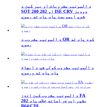
د المونیم مشروبات او بیر کین د
SOT 200 او 202 ISE CRV دودیز
شوي ایموبسډ پای پای ته رسوي
د المونیم مشروب د QR کوډ پای ته
رسوي
د المونیم مشروب کولی شي د ابهام
پای پای ته ورسوي
د المونیم مشروب کین انډز FA
بشپړ اپرچر اسانه خلاص پای 202
B64/CDL