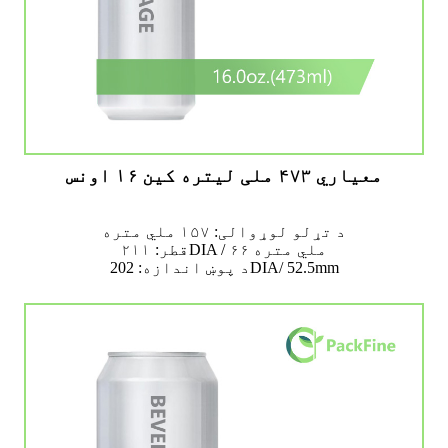
معیاري ۴۷۳ ملی لیتره کین ۱۶ اونس
د تړلو لوړوالی: ۱۵۷ ملي متره
قطر: ۲۱۱DIA / ۶۶ ملي متره
د پوښ اندازه: 202DIA/ 52.5mm