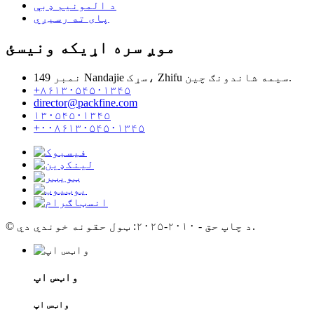
د المونیم ډبې
پای ته رسیږي
موږ سره اړیکه ونیسئ
نمبر 149 Nandajie سړک، Zhifu سیمه شاندونګ چین.
+۸۶۱۳۰۵۴۵۰۱۳۴۵
director@packfine.com
۱۳۰۵۴۵۰۱۳۴۵
+۰۰۸۶۱۳۰۵۴۵۰۱۳۴۵
© د چاپ حق - ۲۰۱۰-۲۰۲۵: ټول حقونه خوندي دي.
واټس اپ
واټس اپ