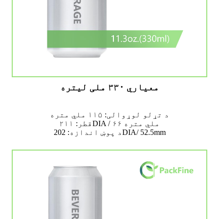
معیاري ۳۳۰ ملی لیتره
د تړلو لوړوالی: ۱۱۵ ملي متره
قطر: ۲۱۱DIA / ۶۶ ملي متره
د پوښ اندازه: 202DIA/ 52.5mm